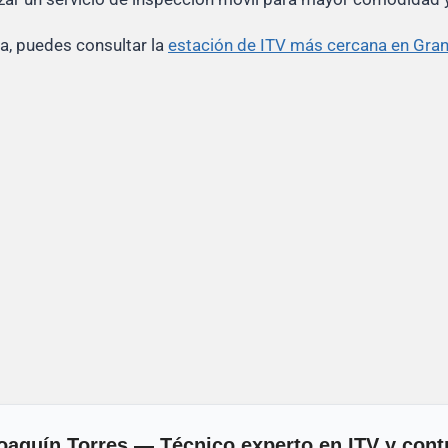
a, puedes consultar la
estación de ITV más cercana en Gra
oaquín Torres — Técnico experto en ITV y cont