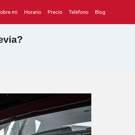
obre mi
Horario
Precio
Teléfono
Blog
evia?