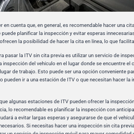
r en cuenta que, en general, es recomendable hacer una cita 
 puede planificar la inspección y evitar esperas innecesari
frecen la posibilidad de hacer la cita en línea, lo que facilit
ra pasar la ITV sin cita previa es utilizar un servicio de insp
la inspección del vehículo en el lugar donde se encuentre el 
l lugar de trabajo. Esto puede ser una opción conveniente pa
 pueden ir a una estación de ITV o que necesitan hacer la 
que algunas estaciones de ITV pueden ofrecer la inspección 
a, lo recomendable es planificar la inspección con anticipa
ayudará a evitar largas esperas y asegurarse de que el vehíc
necesarios. Si necesitas hacer una inspección sin cita previa
lizar un servicio de inspección móvil para mayor comodidad 