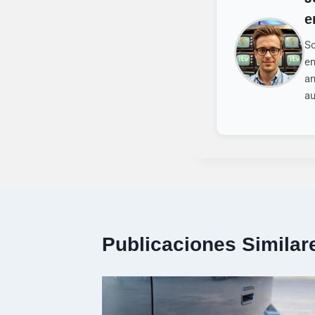
e
So
em
an
au
Publicaciones Similar