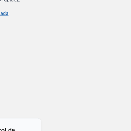
nada
.
rol de