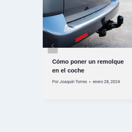
rma
Cómo poner un remolque
en el coche
Por
Joaquín Torres
enero 28, 2024
8, 2024