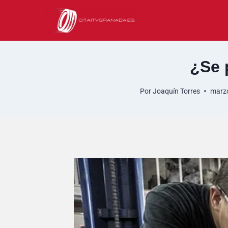
Saltar
al
contenido
¿Se 
Por
Joaquín Torres
marzo