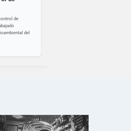
control de
rabajado
ioambiental del