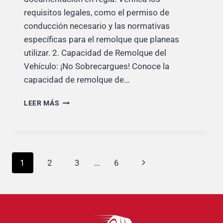
requisitos legales, como el permiso de
conducción necesario y las normativas
específicas para el remolque que planeas
utilizar. 2. Capacidad de Remolque del
Vehículo: ¡No Sobrecargues! Conoce la
capacidad de remolque de…
CÓMO
LEER MÁS
PONER
UN
REMOLQUE
EN
EL
Navegación
Siguiente
1
2
3
…
6
COCHE
de
página
página