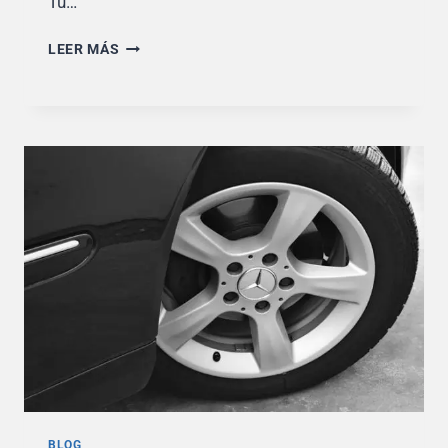
Tú…
CUANDO
LEER MÁS
PAGAR
EL
IMPUESTO
DE
CIRCULACIÓN
BLOG